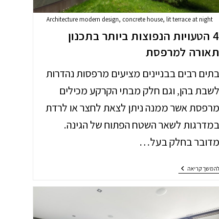
Architecture modern design, concrete house, lit terrace at night
4 הטעויות הנפוצות ביותר בתכנון
אורה למרפסת
תים רבים בבניינים מציעים מרפסות נהדרות
שבת בהן, וגם חלק מבתי הקרקע מכילים
רפסת אשר ממנה ניתן לצאת לחצר או לרדת
מדרגות לשאר השטח הפתוח של הגינה.
דובר בחלק בעל…
4
המשך קריאה
הטעויות
הנפוצות
ביותר
בתכנון
תאורה
למרפסת