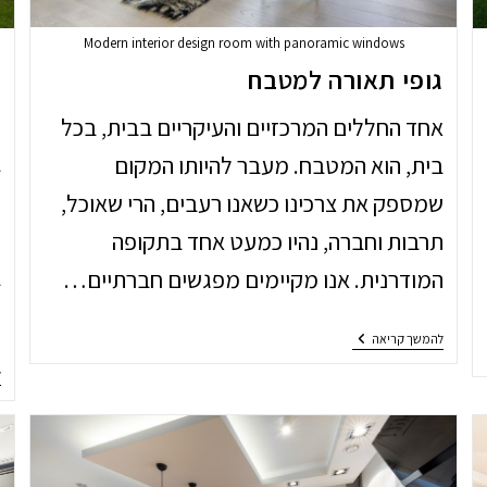
Modern interior design room with panoramic windows
גופי תאורה למטבח
ת
אחד החללים המרכזיים והעיקריים בבית, בכל
ב
בית, הוא המטבח. מעבר להיותו המקום
ל
שמספק את צרכינו כשאנו רעבים, הרי שאוכל,
מ
תרבות וחברה, נהיו כמעט אחד בתקופה
ב
המודרנית. אנו מקיימים מפגשים חברתיים…
מ
גופי
להמשך קריאה
תאורה
למטבח
ל