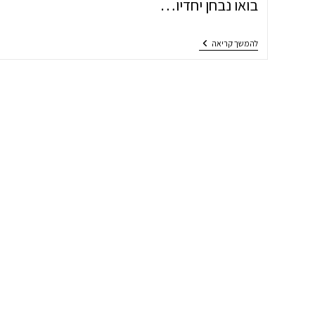
בואו נבחן יחדיו…
גופי
להמשך קריאה
תאורה
לסלון
–
כיצד
בוחרים
נכון?