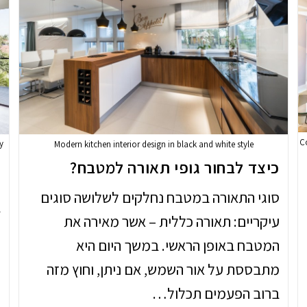
C
y
Modern kitchen interior design in black and white style
כיצד לבחור גופי תאורה למטבח?
א
סוגי התאורה במטבח נחלקים לשלושה סוגים
ב
עיקריים: תאורה כללית – אשר מאירה את
ש
המטבח באופן הראשי. במשך היום היא
ל
מתבססת על אור השמש, אם ניתן, וחוץ מזה
מ
ברוב הפעמים תכלול…
ת