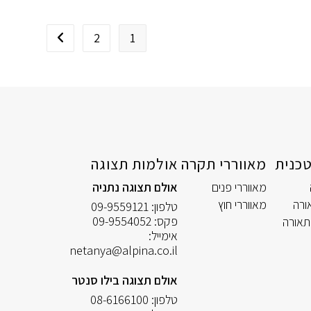
2
1
מעבר לעמוד הב
כנית
מאווררי תקרה
אולמות תצוגה
מאווררי פנים
אולם תצוגה נתניה
ורה
מאווררי חוץ
טלפון:
09-9559121
פקס:
09-9554052
תאורה
אימייל:
netanya@alpina.co.il
אולם תצוגה בילו סנטר
טלפון:
08-6166100