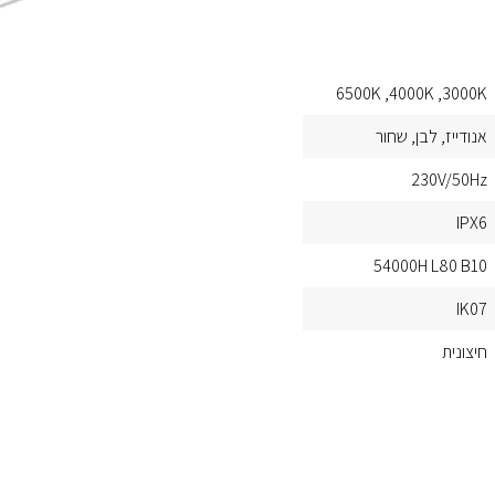
6500K
4000K
3000K
אנודייז
לבן
שחור
230V/50Hz
IPX6
54000H L80 B10
IK07
חיצונית