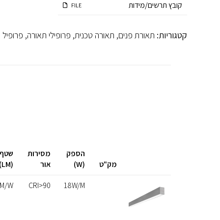
קובץ תרשים/מידות
FILE
קטגוריות:
תאורת פנים
,
תאורה טכנית
,
פרופילי תאורה
,
פרופיל ח
הספק
מסירות
שטף 
מק"ט
(W)
אור
(LM)
LM/W
CRI>90
18W/M