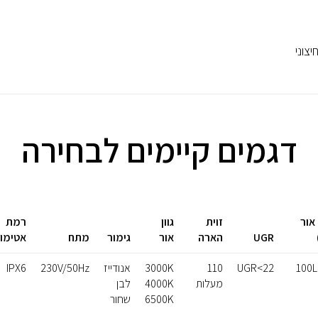
יצוני
דגמים קיימים לבחירה
אור
זוית
גוון
רמת
UGR
הארה
אור
גימור
מתח
אטימו
100
UGR<22
110
3000K
אנודייז
230V/50Hz
IPX6
מעלות
4000K
לבן
6500K
שחור