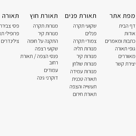
מפת אתר
תאורת פנים
תאורת חוץ
תאורה ט
דף הבית
שקועי תקרה
מנורות תקרה
פסי צבירה
אודות
פנלים
מנורות קיר
פרופילי תא
כתבות ומאמרים
צמודי תקרה
התקנה על חומה
צילינדרים 
גופי תאורה
מנורות תליה
שקועי רצפה
מאווררים
מנורות קיר
פנסי הצפה / תאורת
רחוב
יצירת קשר
מנורות שולחן
עמודים
מנורות עמידה
דוקרני גינה
תאורה טכנית
תעשייה והצפה
תאורת חירום