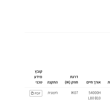
קובץ
דרגת
מידע
ת
אורך חיים
חוזק (IK)
התקנה
טכני
54000H
IK07
חיצונית
PDF
L80 B10