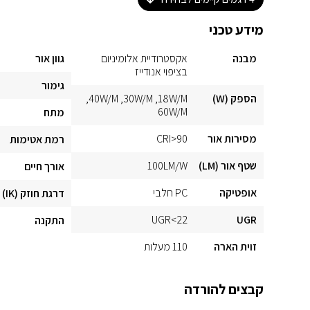
מידע טכני
מבנה
אקסטרודיית אלומיניום
גוון אור
בציפוי אנודייז
גימור
הספק (W)
18W/M
30W/M
40W/M
60W/M
מתח
מסירות אור
CRI>90
רמת אטימות
שטף אור (LM)
100LM/W
אורך חיים
אופטיקה
PC חלבי
דרגת חוזק (IK)
UGR<22
UGR
התקנה
זוית הארה
110 מעלות
קבצים להורדה