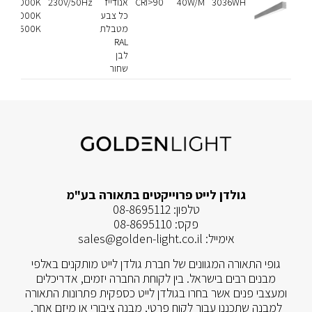
3036WH
40W/M
CRI>90
אנודייז
230V/50Hz
3000K
44
כל צבע
4000K
מטבלת
6500K
RAL
לבן
שחור
גולדן לייט פרוייקטים בתאורה בע"מ
טלפון:
08-8695112
פקס:
08-8695110
אימייל:
sales@golden-light.co.il
גופי התאורה המגוונים של חברת גולדן לייט מותקנים באלפי
מבנים רבים בישראל. בין לקוחת החברה יזמים, אדריכלים
ומעצבי פנים אשר בחרו בגולדן לייט כספקית פתרונות התאורה
למבנה שתכננו עבור לקוח פרטי, מבנה ציבורי או מיזם אחר.