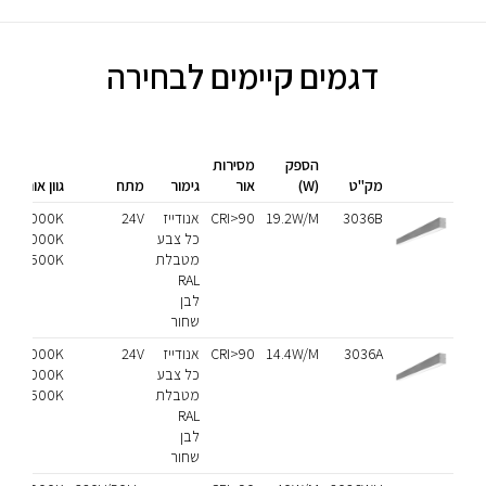
דגמים קיימים לבחירה
הספק
מסירות
דר
מק"ט
(W)
אור
גימור
מתח
גוון אור
אט
3036B
19.2W/M
CRI>90
אנודייז
24V
3000K
44
כל צבע
4000K
מטבלת
6500K
RAL
לבן
שחור
3036A
14.4W/M
CRI>90
אנודייז
24V
3000K
44
כל צבע
4000K
מטבלת
6500K
RAL
לבן
שחור