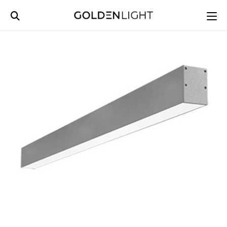
Ski
t
conten