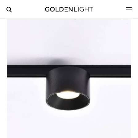
Ski
t
conten