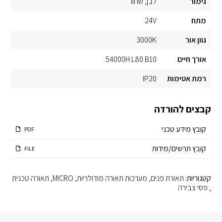
גימור
לבן
שחור
מתח
24V
גוון אור
3000K
אורך חיים
54000H L80 B10
רמת אטימות
IP20
קבצים להורדה
קובץ מידע טכני
PDF
קובץ תרשים/מידות
FILE
קטגוריות:
תאורת פנים
,
מערכות תאורה מודולריות
,
MICRO
,
תאורה טכנית
,
פסי צבירה