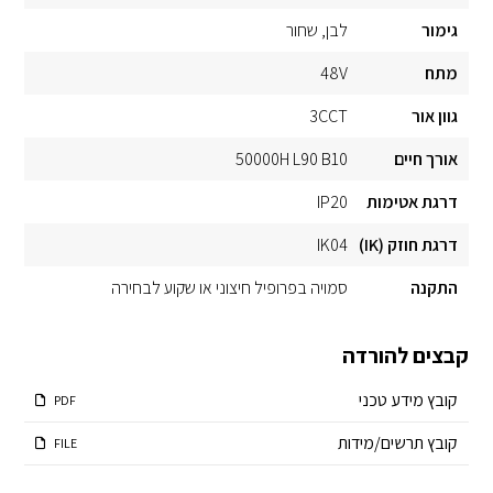
גימור
לבן
שחור
מתח
48V
גוון אור
3CCT
אורך חיים
50000H L90 B10
דרגת אטימות
IP20
דרגת חוזק (IK)
IK04
התקנה
סמויה בפרופיל חיצוני או שקוע לבחירה
קבצים להורדה
קובץ מידע טכני
PDF
קובץ תרשים/מידות
FILE