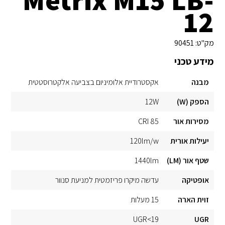
12
מק"ט:
90451
מידע טכני
מבנה
אקסטרודיית אלומיניום בצביעה אלקטרוסטטית
הספק (W)
12W
מסירות אור
CRI 85
יעילות אורית
120lm/w
שטף אור (LM)
1440lm
אופטיקה
עדשה מיקרו פריזמטית למניעת סנוור
זוית הארה
15 מעלות
UGR<19
UGR