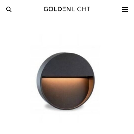
Ski
t
conten