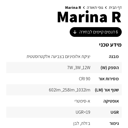
דף הבית
גופי תאורה
Marina R
Marina R
6
דגמים קיימים לבחירה
מידע טכני
מבנה
יציקת אלומיניום בצביעה אלקטרוסטטית
הספק (W)
12W
3W
7W
מסירות אור
CRI 90
שטף אור (LM)
1032lm
258lm
602lm
אופטיקה
א-סימטרי
UGR<19
UGR
גימור
בזלת
לבן