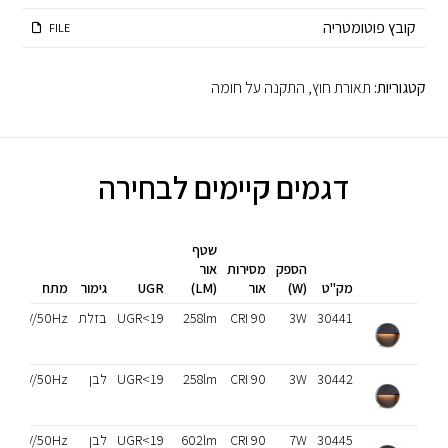
קובץ פוטומטריה
FILE
קטגוריות:
תאורת חוץ
,
התקנה על חומה
דגמים קיימים לבחירה
שטף
הספק
מסירות
אור
מק"ט
(W)
אור
(LM)
UGR
גימור
מתח
30441
3W
CRI 90
258lm
UGR<19
בזלת
230V/50Hz
30442
3W
CRI 90
258lm
UGR<19
לבן
230V/50Hz
30445
7W
CRI 90
602lm
UGR<19
לבן
230V/50Hz