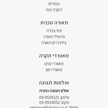
עמודים
דוקרני גינה
תאורה טכנית
פסי צבירה
פרופילי תאורה
צילינדרים תאורה
מאווררי תקרה
מאווררי פנים
מאווררי חוץ
אולמות תצוגה
אולם תצוגה נתניה
טלפון:
09-9559121
פקס:
09-9554052
אימייל:
netanya@alpina.co.il