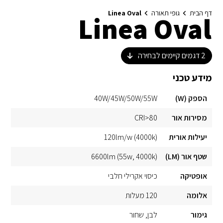
דף הבית
גופי תאורה
Linea Oval
Linea Oval
2
דגמים קיימים לבחירה
מידע טכני
הספק (W)
40W/45W/50W/55W
מסירות אור
CRI>80
יעילות אורית
120lm/w (4000k)
שטף אור (LM)
6600lm (55w, 4000k)
אופטיקה
כיסוי אקרילי חלבי
אלומה
120 מעלות
גימור
לבן
שחור