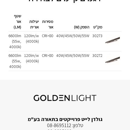
שטף
מסירות
יעילות
אור
מק"ט
הספק (W)
אור
אורית
(LM)
אלו
120
6600lm
120lm/w
CRI>80
40W/45W/50W/55W
30273
(4000k)
(55w,
מעל
4000k)
120
6600lm
120lm/w
CRI>80
40W/45W/50W/55W
30272
(4000k)
(55w,
מעל
4000k)
גולדן לייט פרוייקטים בתאורה בע"מ
טלפון:
08-8695112