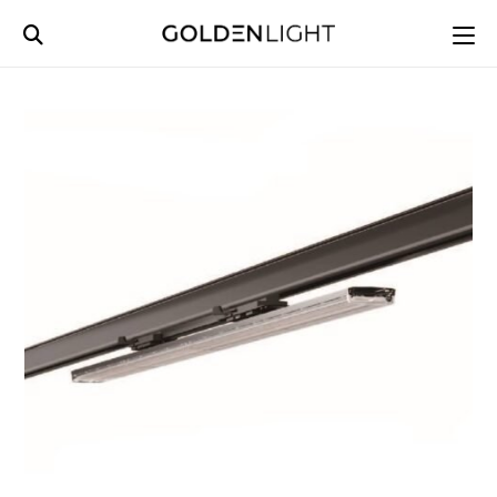
Ski
t
conten