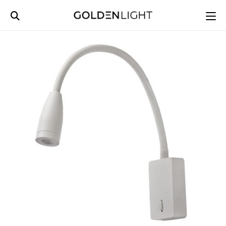
Ski
t
conten