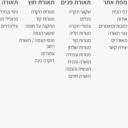
מפת אתר
תאורת פנים
תאורת חוץ
תאורה ט
דף הבית
שקועי תקרה
מנורות תקרה
פסי צבירה
אודות
פנלים
מנורות קיר
פרופילי תא
כתבות ומאמרים
צמודי תקרה
התקנה על חומה
צילינדרים 
גופי תאורה
מנורות תליה
שקועי רצפה
מאווררים
מנורות קיר
פנסי הצפה / תאורת
רחוב
יצירת קשר
מנורות שולחן
עמודים
מנורות עמידה
דוקרני גינה
תאורה טכנית
תעשייה והצפה
תאורת חירום