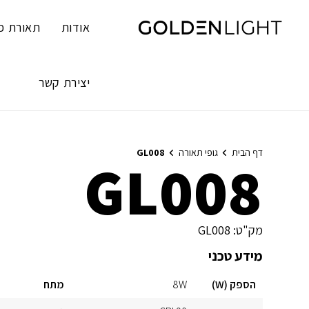
Ski
t
אודות
תאורת פ
conten
יצירת קשר
דף הבית
גופי תאורה
GL008
GL008
מק"ט:
GL008
מידע טכני
הספק (W)
8W
מתח