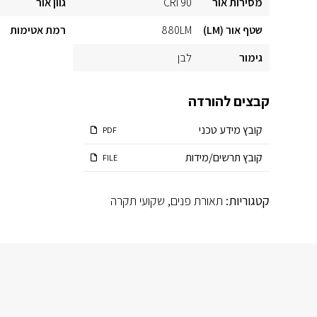
מסירות אור
CRI 90
גוון אור
שטף אור (LM)
880LM
רמת אטימות
גימור
לבן
קבצים להורדה
קובץ מידע טכני
PDF
קובץ תרשים/מידות
FILE
קטגוריות:
תאורת פנים
,
שקועי תקרה