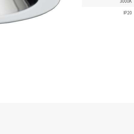
3000K
IP20