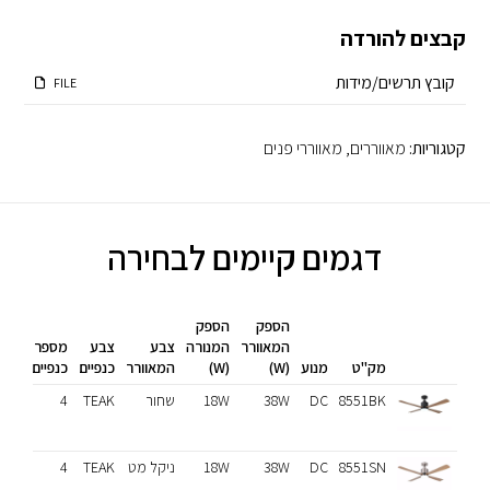
קבצים להורדה
קובץ תרשים/מידות
FILE
קטגוריות:
מאווררים
,
מאווררי פנים
דגמים קיימים לבחירה
הספק
הספק
קוב
המאוורר
המנורה
צבע
צבע
מספר
מיד
מק"ט
מנוע
(W)
(W)
המאוורר
כנפיים
כנפיים
טכני
8551BK
DC
38W
18W
שחור
TEAK
4
DF
8551SN
DC
38W
18W
ניקל מט
TEAK
4
DF