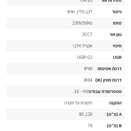
מסירות אור
CRI 85
גימור
לבן
פליז
שחור
מתח
230V/50Hz
גוון אור
3CCT
חיפוי
אקריל חלבי
UGR<22
UGR
דרגת אטימות
IP40
דרגת חוזק (IK)
IK04
טמפרטורת עבודה
50+ - 10-
התקנה
חיצונית על תקרה
A (מ"מ)
120
90
B (מ"מ)
70