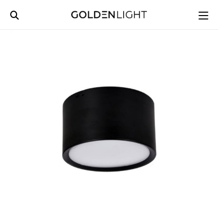
Ski
t
conten