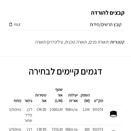
קבצים להורדה
קובץ תרשים/מידות
FILE
קטגוריות:
תאורת פנים
,
תאורה טכנית
,
צילינדרים תאורה
דגמים קיימים לבחירה
שטף
הספק
יעילות
אור
מסירות
מק"ט
(W)
אורית
(LM)
אור
גימור
מתח
90074
12W
98lm/w
1080LM
CRI 85
לבן
230V/50Hz
פליז
שחור
90073
8W
98lm/w
720LM
CRI 85
לבן
230V/50Hz