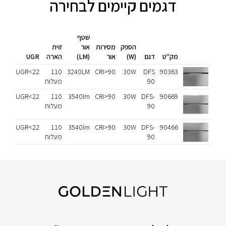
דגמים קיימים לבחירה
שטף
הספק
מסירות
אור
זוית
מק"ט
דגם
(W)
אור
(LM)
הארה
UGR
גימו
90363
DFS
30W
CRI>90
3240LM
110
UGR<22
לבן
90
מעלות
שחור
90669
DFS-
30W
CRI>90
3540lm
110
UGR<22
לבן
90
מעלות
שחור
90466
DFS-
30W
CRI>90
3540lm
110
UGR<22
לבן
90
מעלות
שחור