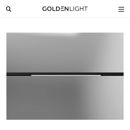
Ski
t
conten