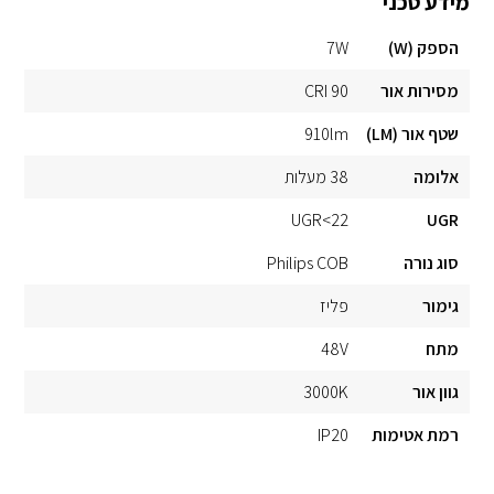
מידע טכני
הספק (W)
7W
מסירות אור
CRI 90
שטף אור (LM)
910lm
אלומה
38 מעלות
UGR<22
UGR
סוג נורה
Philips COB
גימור
פליז
מתח
48V
גוון אור
3000K
רמת אטימות
IP20