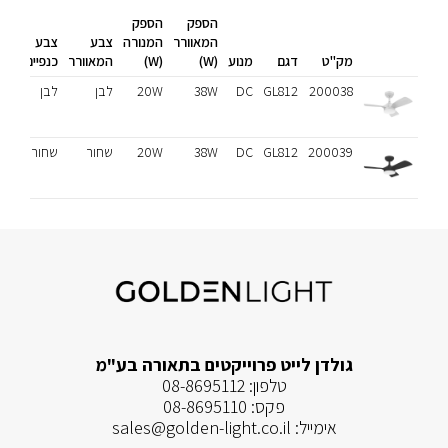
הספק
הספק
המאוורר
המנורה
צבע
צבע
מס
מק"ט
דגם
מנוע
(W)
(W)
המאוורר
כנפיים
כנפ
200038
GL812
DC
38W
20W
לבן
לבן
3
200039
GL812
DC
38W
20W
שחור
שחור
3
גולדן לייט פרוייקטים בתאורה בע"מ
טלפון:
08-8695112
פקס:
08-8695110
אימייל:
sales@golden-light.co.il