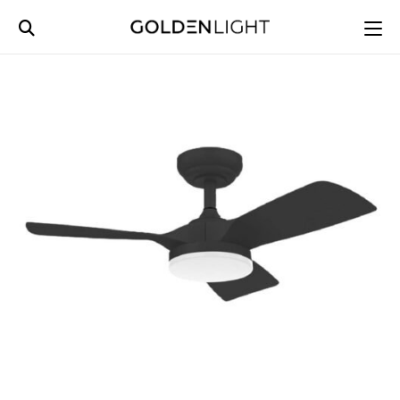
Ski
t
conten