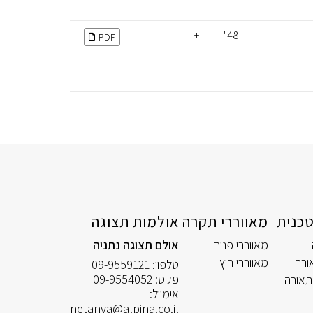
+
48"
PDF
כנית
מאווררי תקרה
אולמות תצוגה
מאווררי פנים
אולם תצוגה נתניה
ורה
מאווררי חוץ
טלפון:
09-9559121
פקס:
09-9554052
תאורה
אימייל:
netanya@alpina.co.il