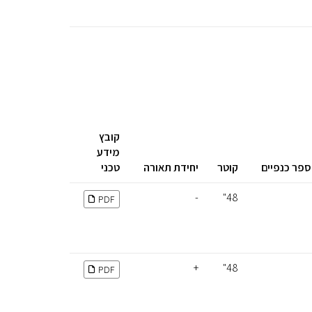
קובץ
מידע
פר כנפיים
קוטר
יחידת תאורה
טכני
-
48"
PDF
+
48"
PDF