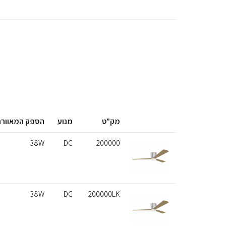
מק"ט
מנוע
הספק המאוורר (
38W
DC
200000
38W
DC
200000LK