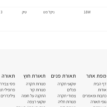
18W
ניקל מט
טיק
3
מפת אתר
תאורת פנים
תאורת חוץ
תאורה ט
דף הבית
שקועי תקרה
מנורות תקרה
פסי צבירה
אודות
פנלים
מנורות קיר
פרופילי תא
כתבות ומאמרים
צמודי תקרה
התקנה על חומה
צילינדרים 
גופי תאורה
מנורות תליה
שקועי רצפה