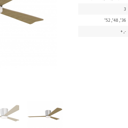
3
52"
48"
36"
+
-