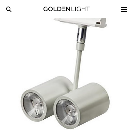
Ski
t
conten