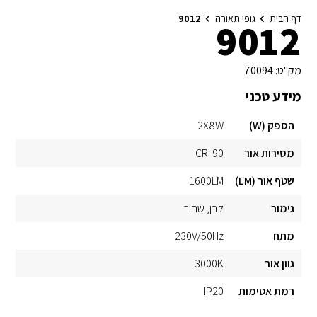
דף הבית
גופי תאורה
9012
9012
מק"ט:
70094
מידע טכני
הספק (W)
2X8W
מסירות אור
CRI 90
שטף אור (LM)
1600LM
גימור
לבן
שחור
מתח
230V/50Hz
גוון אור
3000K
רמת אטימות
IP20