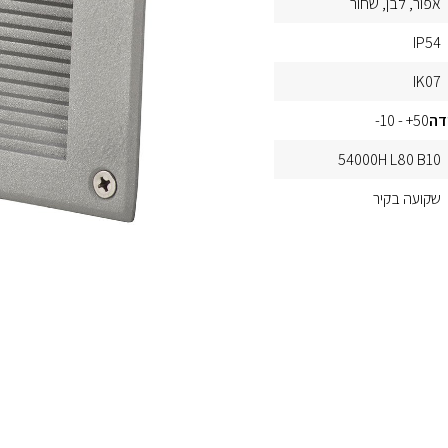
אפור
לבן
שחור
IP54
IK07
דה
50+ - 10-
54000H L80 B10
שקועה בקיר