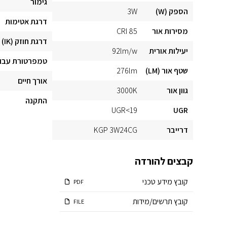
גימור
הספק (W)
3W
דרגת אטימות
מסירות אור
CRI 85
דרגת חוזק (IK)
יעילות אורית
92lm/w
טמפרטורת עבו
שטף אור (LM)
276lm
אורך חיים
גוון אור
3000K
התקנה
UGR<19
UGR
דרייבר
KGP 3W24CG
קבצים להורדה
קובץ מידע טכני
PDF
קובץ תרשים/מידות
FILE