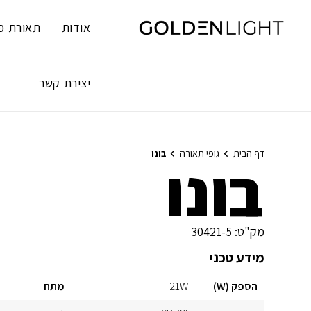
Ski
t
אודות
תאורת פ
conten
יצירת קשר
דף הבית
גופי תאורה
בונו
בונו
מק"ט:
30421-5
מידע טכני
הספק (W)
21W
מתח