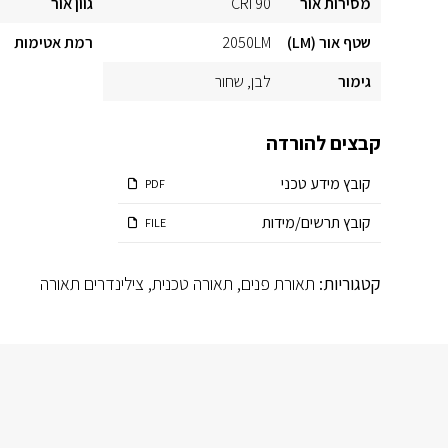
מסירות אור
CRI 90
גוון אור
שטף אור (LM)
2050LM
רמת אטימות
גימור
לבן
שחור
קבצים להורדה
קובץ מידע טכני
PDF
קובץ תרשים/מידות
FILE
קטגוריות:
תאורת פנים
,
תאורה טכנית
,
צילינדרים תאורה