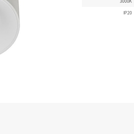
3000K
IP20