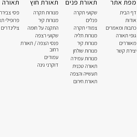
מפת אתר
תאורת פנים
תאורת חוץ
תאורה ט
דף הבית
שקועי תקרה
מנורות תקרה
פסי צבירה
אודות
פנלים
מנורות קיר
פרופילי תא
כתבות ומאמרים
צמודי תקרה
התקנה על חומה
צילינדרים 
גופי תאורה
מנורות תליה
שקועי רצפה
מאווררים
מנורות קיר
פנסי הצפה / תאורת
רחוב
יצירת קשר
מנורות שולחן
עמודים
מנורות עמידה
דוקרני גינה
תאורה טכנית
תעשייה והצפה
תאורת חירום