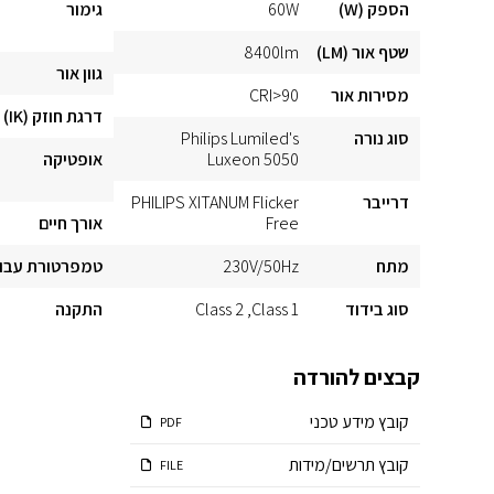
הספק (W)
60W
גימור
שטף אור (LM)
8400lm
גוון אור
מסירות אור
CRI>90
דרגת חוזק (IK)
סוג נורה
Philips Lumiled's
Luxeon 5050
אופטיקה
דרייבר
PHILIPS XITANUM Flicker
Free
אורך חיים
מתח
230V/50Hz
טמפרטורת עבו
סוג בידוד
Class 1
Class 2
התקנה
קבצים להורדה
קובץ מידע טכני
PDF
קובץ תרשים/מידות
FILE