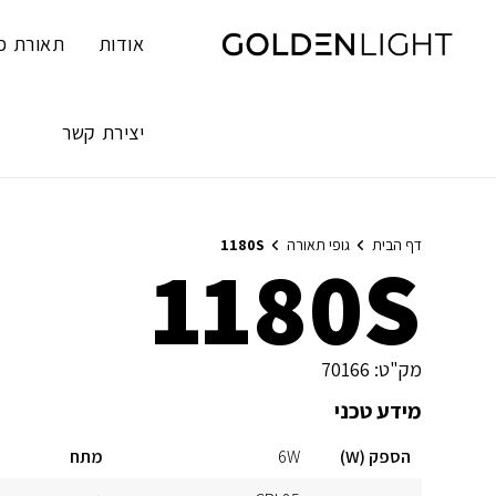
Ski
t
אודות
תאורת פ
conten
יצירת קשר
דף הבית
גופי תאורה
1180S
1180S
מק"ט:
70166
מידע טכני
הספק (W)
6W
מתח