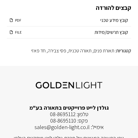
קבצים להורדה
קובץ מידע טכני
PDF
קובץ תרשים/מידות
FILE
קטגוריות:
תאורת פנים
,
תאורה טכנית
,
פסי צבירה
,
חד פאזי
גולדן לייט פרוייקטים בתאורה בע"מ
טלפון:
08-8695112
פקס:
08-8695110
אימייל:
sales@golden-light.co.il