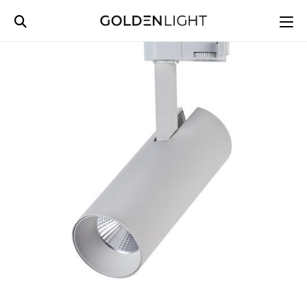
Ski
t
conten