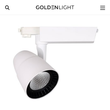
Ski
t
conten