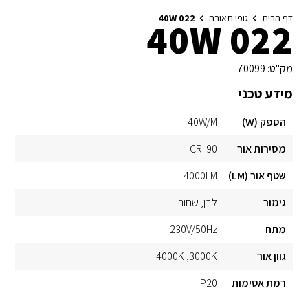
דף הבית
גופי תאורה
022 40W
022 40W
מק"ט:
70099
מידע טכני
הספק (W)
40W/M
מסירות אור
CRI 90
שטף אור (LM)
4000LM
גימור
לבן
שחור
מתח
230V/50Hz
גוון אור
3000K
4000K
רמת אטימות
IP20