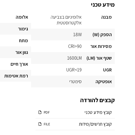
מידע טכני
מבנה
אלומיניום בצביעה
אלומה
אלקטרוסטטית
גימור
הספק (W)
18W
מתח
מסירות אור
CRI>90
גוון אור
שטף אור (LM)
1600LM
אורך חיים
UGR<19
UGR
רמת אטימות
אופטיקה
סימטרי
קבצים להורדה
קובץ מידע טכני
PDF
קובץ תרשים/מידות
FILE