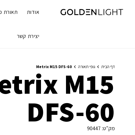
Ski
t
אודות
תאורת פ
conten
יצירת קשר
דף הבית
גופי תאורה
Metrix M15 DFS-60
etrix M15
DFS-60
מק"ט:
90447