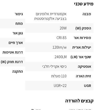
מידע טכני
מבנה
אקסטרודיית אלומיניום
גימור
בצביעה אלקטרוסטטית
מתח
הספק (W)
20W
גוון אור
מסירות אור
CRI 85
אורך חיים
יעילות אורית
120lm/w
דרגת אטימות
שטף אור (LM)
2400LM
דרגת חוזק (IK)
אופטיקה
כיסוי אקרילי חלבי
התקנה
זוית הארה
110 מעלות
UGR<22
UGR
קבצים להורדה