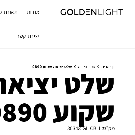
Ski
t
אודות
תאורת פ
conten
יצירת קשר
דף הבית
גופי תאורה
שלט יציאה שקוע 0890
שלט יציאה
שקוע 0890
מק"ט:
30348-GL-CB-1