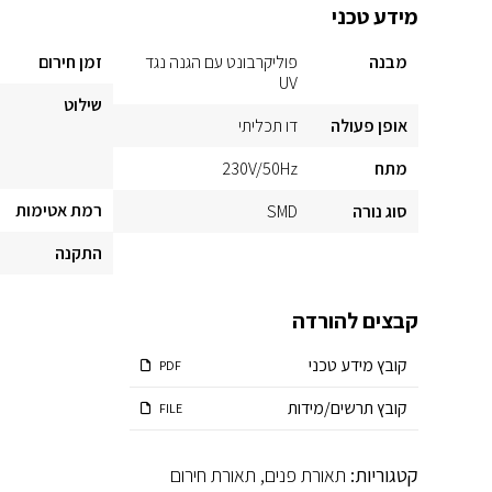
מידע טכני
מבנה
פוליקרבונט עם הגנה נגד
זמן חירום
UV
שילוט
אופן פעולה
דו תכליתי
מתח
230V/50Hz
רמת אטימות
סוג נורה
SMD
התקנה
קבצים להורדה
קובץ מידע טכני
PDF
קובץ תרשים/מידות
FILE
קטגוריות:
תאורת פנים
,
תאורת חירום