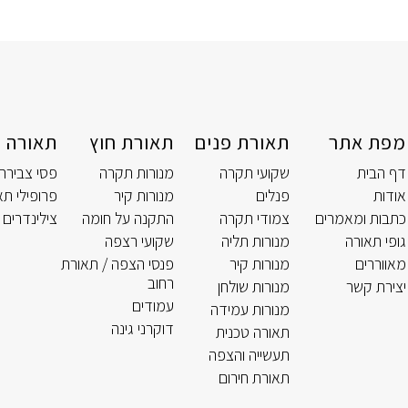
מפת אתר
תאורת פנים
תאורת חוץ
תאורה ט
דף הבית
שקועי תקרה
מנורות תקרה
פסי צבירה
אודות
פנלים
מנורות קיר
פרופילי תא
כתבות ומאמרים
צמודי תקרה
התקנה על חומה
צילינדרים 
גופי תאורה
מנורות תליה
שקועי רצפה
מאווררים
מנורות קיר
פנסי הצפה / תאורת
רחוב
יצירת קשר
מנורות שולחן
עמודים
מנורות עמידה
דוקרני גינה
תאורה טכנית
תעשייה והצפה
תאורת חירום