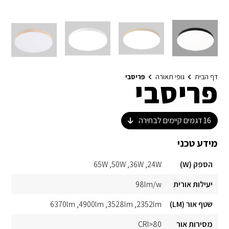
דף הבית
גופי תאורה
פריסבי
פריסבי
16
דגמים קיימים לבחירה
מידע טכני
הספק (W)
24W
36W
50W
65W
יעילות אורית
98lm/w
שטף אור (LM)
2352lm
3528lm
4900lm
6370lm
מסירות אור
CRI>80