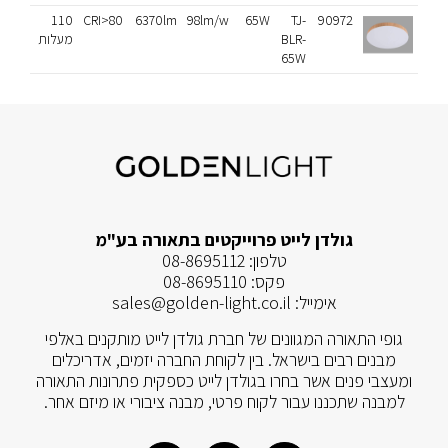
90972
TJ-
65W
98lm/w
6370lm
CRI>80
110
אלון
BLR-
מעלות
65W
גולדן לייט פרוייקטים בתאורה בע"מ
טלפון:
08-8695112
פקס:
08-8695110
אימייל:
sales@golden-light.co.il
גופי התאורה המגוונים של חברת גולדן לייט מותקנים באלפי
מבנים רבים בישראל. בין לקוחת החברה יזמים, אדריכלים
ומעצבי פנים אשר בחרו בגולדן לייט כספקית פתרונות התאורה
למבנה שתכננו עבור לקוח פרטי, מבנה ציבורי או מיזם אחר.