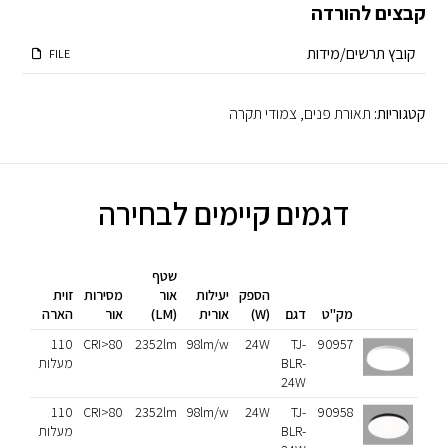
קבצים להורדה
קובץ תרשים/מידות
FILE
קטגוריות:
תאורת פנים
,
צמודי תקרה
דגמים קיימים לבחירה
שטף
הספק
יעילות
אור
מסירות
זוית
מק"ט
דגם
(W)
אורית
(LM)
אור
הארה
גימור
90957
TJ-
24W
98lm/w
2352lm
CRI>80
110
לבן
BLR-
מעלות
24W
90958
TJ-
24W
98lm/w
2352lm
CRI>80
110
שחור
BLR-
מעלות