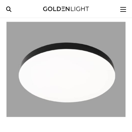
Ski
t
conten