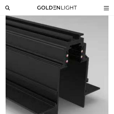
Ski
t
conten