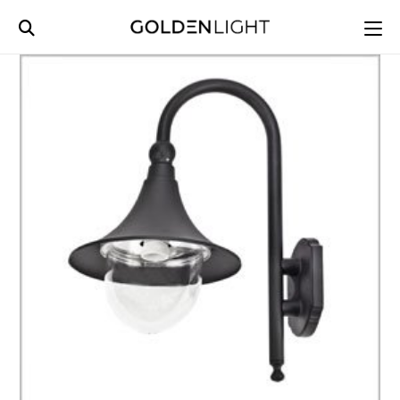
Ski
t
conten