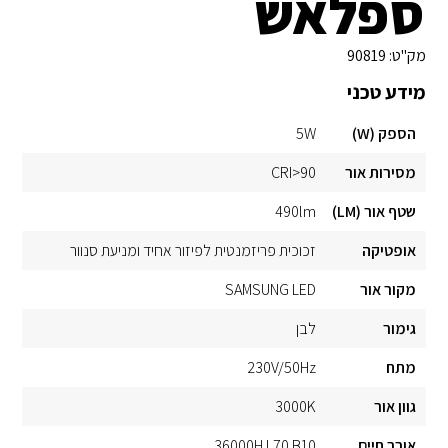
ספלאש
מק"ט:
90819
מידע טכני
הספק (W)
5W
מסירות אור
CRI>90
שטף אור (LM)
490lm
אופטיקה
זכוכית פריזמנטית לפיזור אחיד ומניעת סנוור
מקור אור
SAMSUNG LED
גימור
לבן
מתח
230V/50Hz
גוון אור
3000K
אורך חיים
36000H L70 B10