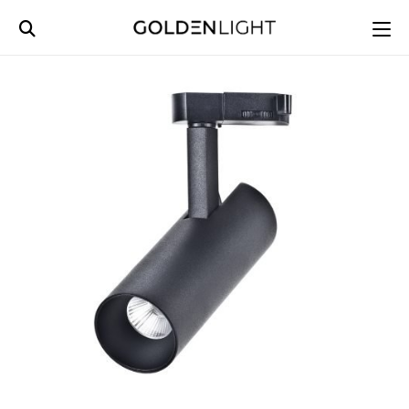
Ski
t
conten