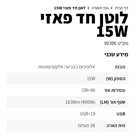
דף הבית
גופי תאורה
לוטן חד פאזי 15W
לוטן חד פאזי
15W
מק"ט:
90306
מידע טכני
מבנה
אלומיניום בצביעה אלקטרוסטטית
הספק (W)
15W
מסירות אור
CRI>90
שטף אור (LM)
1836lm (4000k)
UGR<19
UGR
זוית הארה
38 מעלות