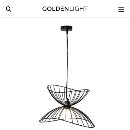
Ski
t
conten