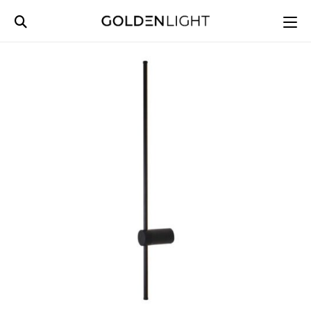
Ski
t
conten