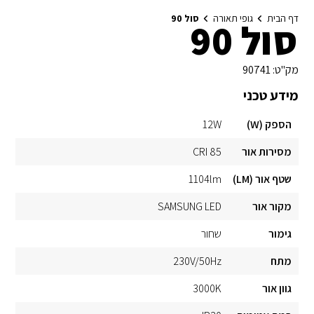
דף הבית
גופי תאורה
סול 90
סול 90
מק"ט:
90741
מידע טכני
הספק (W)
12W
מסירות אור
CRI 85
שטף אור (LM)
1104lm
מקור אור
SAMSUNG LED
גימור
שחור
מתח
230V/50Hz
גוון אור
3000K