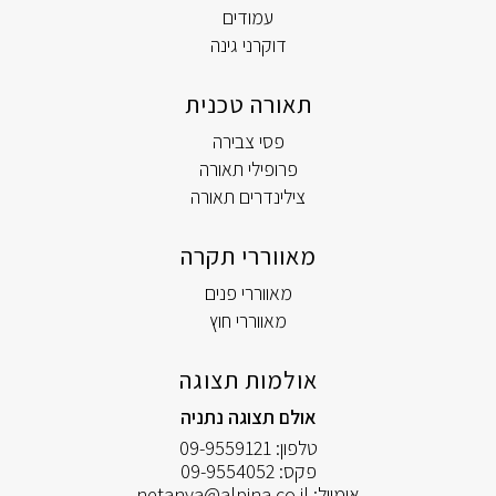
עמודים
דוקרני גינה
תאורה טכנית
פסי צבירה
פרופילי תאורה
צילינדרים תאורה
מאווררי תקרה
מאווררי פנים
מאווררי חוץ
אולמות תצוגה
אולם תצוגה נתניה
טלפון:
09-9559121
פקס:
09-9554052
אימייל:
netanya@alpina.co.il