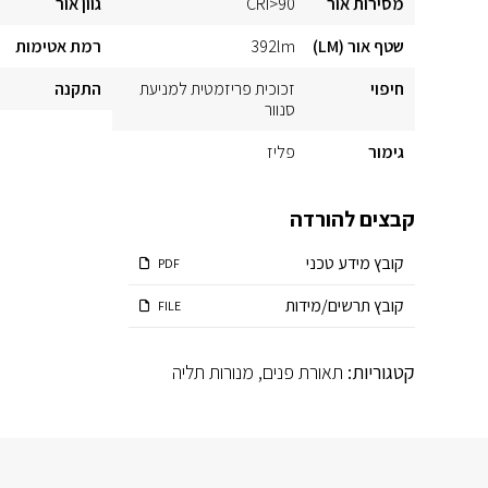
מסירות אור
CRI>90
גוון אור
שטף אור (LM)
392lm
רמת אטימות
חיפוי
זכוכית פריזמטית למניעת
התקנה
סנוור
גימור
פליז
קבצים להורדה
קובץ מידע טכני
PDF
קובץ תרשים/מידות
FILE
קטגוריות:
תאורת פנים
,
מנורות תליה