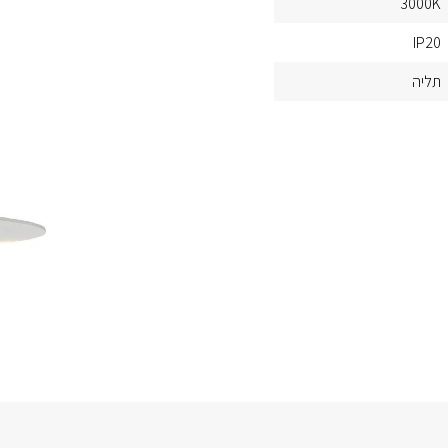
3000K
IP20
תליה