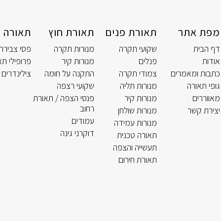
מפת אתר
תאורת פנים
תאורת חוץ
תאורה ט
דף הבית
שקועי תקרה
מנורות תקרה
פסי צבירה
אודות
פנלים
מנורות קיר
פרופילי תא
כתבות ומאמרים
צמודי תקרה
התקנה על חומה
צילינדרים 
גופי תאורה
מנורות תליה
שקועי רצפה
מאווררים
מנורות קיר
פנסי הצפה / תאורת
רחוב
יצירת קשר
מנורות שולחן
עמודים
מנורות עמידה
דוקרני גינה
תאורה טכנית
תעשייה והצפה
תאורת חירום