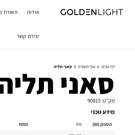
Ski
t
אודות
תאורת פ
conten
יצירת קשר
דף הבית
גופי תאורה
סאני תליה
סאני תליה
מק"ט:
90815
מידע טכני
הספק (W)
4W
מתח