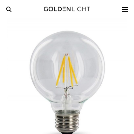
Ski
t
conten