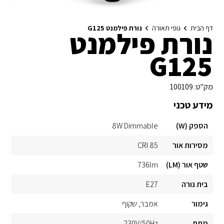
דף הבית
גופי תאורה
נורת פילמנט G125
נורת פילמנט
G125
מק"ט:
100109
מידע טכני
הספק (W)
8W Dimmable
מסירות אור
CRI 85
שטף אור (LM)
736lm
בית נורה
E27
גימור
אמבר
שקוף
מתח
230V/50Hz