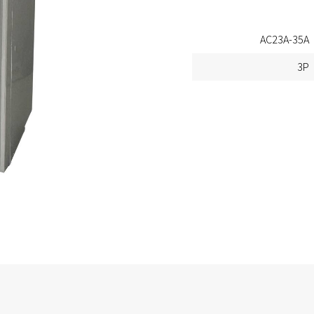
AC23A-35A
3P