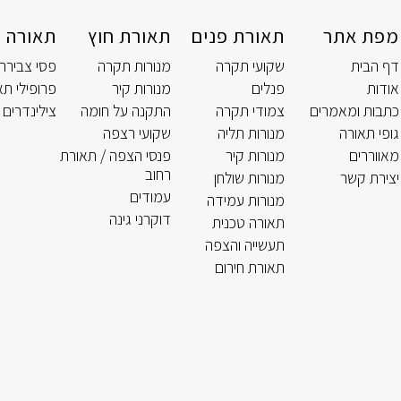
מפת אתר
תאורת פנים
תאורת חוץ
תאורה ט
דף הבית
שקועי תקרה
מנורות תקרה
פסי צבירה
אודות
פנלים
מנורות קיר
פרופילי תא
כתבות ומאמרים
צמודי תקרה
התקנה על חומה
צילינדרים 
גופי תאורה
מנורות תליה
שקועי רצפה
מאווררים
מנורות קיר
פנסי הצפה / תאורת
רחוב
יצירת קשר
מנורות שולחן
עמודים
מנורות עמידה
דוקרני גינה
תאורה טכנית
תעשייה והצפה
תאורת חירום