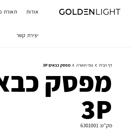
Ski
t
אודות
תאורת פ
conten
יצירת קשר
דף הבית
גופי תאורה
מפסק כבאים 3P
מפסק כבא
3P
מק"ט:
6301001