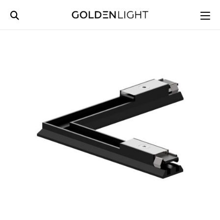
Ski
t
conten