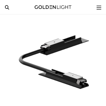
Ski
t
conten