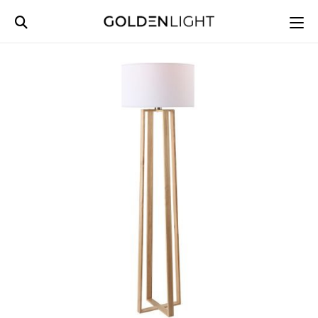
Ski
t
conten