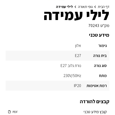
דף הבית
גופי תאורה
לילי עמידה
לילי עמידה
מק"ט:
70243
מידע טכני
גימור
אלון
בית נורה
E27
סוג נורה
נורת גלוב E27
מתח
230V/50Hz
רמת אטימות
IP20
קבצים להורדה
קובץ מידע טכני
PDF