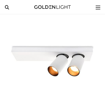
Ski
t
conten