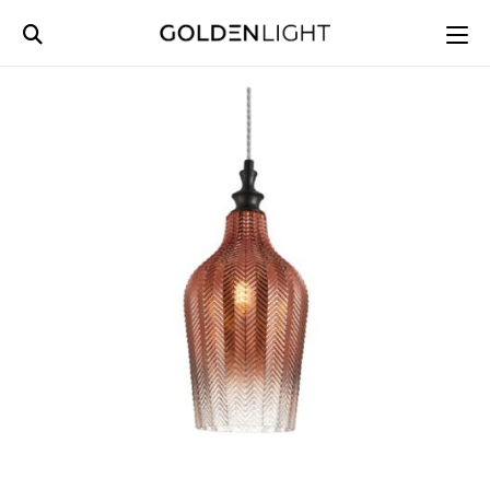
Ski
t
conten