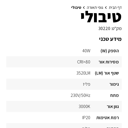
דף הבית
גופי תאורה
טיבולי
טיבולי
מק"ט:
30220
מידע טכני
הספק (W)
40W
מסירות אור
CRI>80
שטף אור (LM)
3520LM
גימור
פליז
מתח
230V/50Hz
גוון אור
3000K
רמת אטימות
IP20