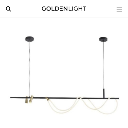
Ski
t
conten