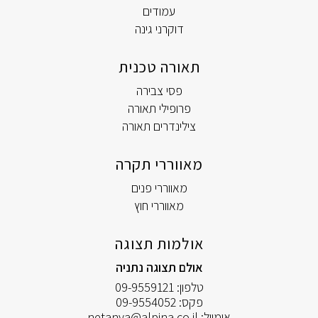
עמודים
דוקרני גינה
תאורה טכנית
פסי צבירה
פרופילי תאורה
צילינדרים תאורה
מאווררי תקרה
מאווררי פנים
מאווררי חוץ
אולמות תצוגה
אולם תצוגה נתניה
טלפון:
09-9559121
פקס:
09-9554052
אימייל:
netanya@alpina.co.il