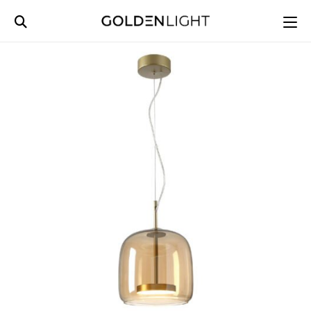
Ski
t
conten