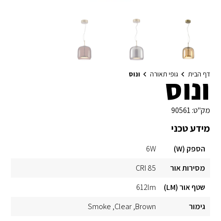
דף הבית
גופי תאורה
ונוס
ונוס
מק"ט:
90561
מידע טכני
הספק (W)
6W
מסירות אור
CRI 85
שטף אור (LM)
612lm
גימור
Brown
Clear
Smoke