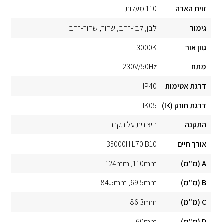
זוית הארה
110 מעלות
גימור
לבן
לבן-זהב
שחור
שחור-זהב
גוון אור
3000K
מתח
230V/50Hz
דרגת אטימות
IP40
דרגת חוזק (IK)
IK05
התקנה
חיצונית על תקרה
אורך חיים
36000H L70 B10
A (מ"מ)
110mm
124mm
B (מ"מ)
69.5mm
84.5mm
C (מ"מ)
86.3mm
D (מ"מ)
60mm