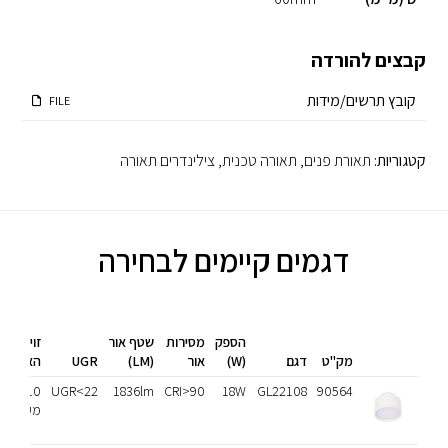
קבצים להורדה
קובץ תרשים/מידות
FILE
קטגוריות:
תאורת פנים
,
תאורה טכנית
,
צילינדרים תאורה
דגמים קיימים לבחירה
הספק
מסירות
שטף אור
זוית
מק"ט
דגם
(W)
אור
(LM)
UGR
הארה
110
UGR<22
1836lm
CRI>90
18W
GL22108
90564
מעלות