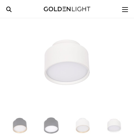
Ski
t
conten