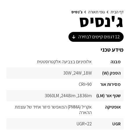
דף הבית
גופי תאורה
ג'נסיס
ג'נסיס
12
דגמים קיימים לבחירה
מידע טכני
מבנה
אלומיניום בצביעה אלקטרוסטטית
הספק (W)
18W
24W
30W
מסירות אור
CRI>90
שטף אור (LM)
1836lm
2448lm
3060LM
אופטיקה
אקריל (PMMA) המאפשר פיזור אחיד של עוצמת
ההארה
UGR<22
UGR