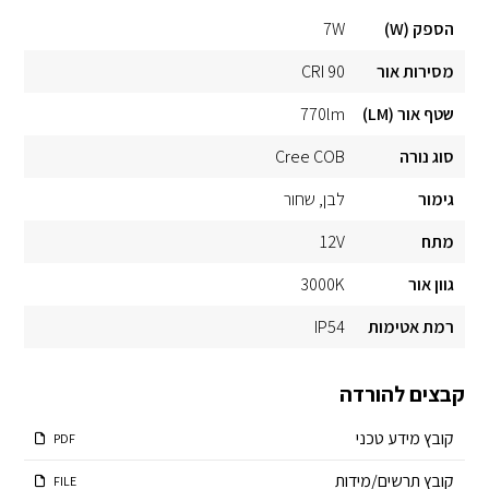
הספק (W)
7W
מסירות אור
CRI 90
שטף אור (LM)
770lm
סוג נורה
Cree COB
גימור
לבן
שחור
מתח
12V
גוון אור
3000K
רמת אטימות
IP54
קבצים להורדה
קובץ מידע טכני
PDF
קובץ תרשים/מידות
FILE