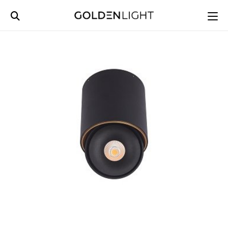
Ski
t
conten