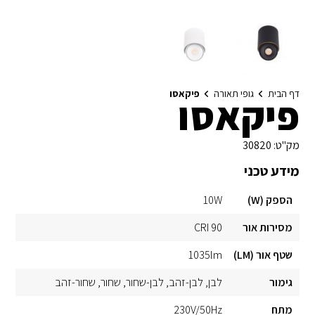
דף הבית
גופי תאורה
פיקאסו
פיקאסו
מק"ט:
30820
מידע טכני
הספק (W)
10W
מסירות אור
CRI 90
שטף אור (LM)
1035lm
גימור
לבן
לבן-זהב
לבן-שחור
שחור
שחור-זהב
מתח
230V/50Hz