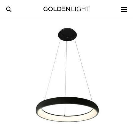
Ski
t
conten