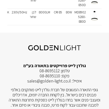
5280-
שחור
850D
MD8902
80W
CRI 85
8000LM
לבן
230V/50Hz
3000K
5280-
שחור
880D
גולדן לייט פרוייקטים בתאורה בע"מ
טלפון:
08-8695112
פקס:
08-8695110
אימייל:
sales@golden-light.co.il
גופי התאורה המגוונים של חברת גולדן לייט מותקנים באלפי
מבנים רבים בישראל. בין לקוחת החברה יזמים, אדריכלים
ומעצבי פנים אשר בחרו בגולדן לייט כספקית פתרונות התאורה
למבנה שתכננו עבור לקוח פרטי, מבנה ציבורי או מיזם אחר.