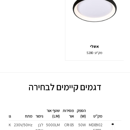
אשלי
מק"ט:
5280
דגמים קיימים לבחירה
הספק
מסירות
שטף אור
מק"ט
(W)
אור
(LM)
גימור
מתח
גוון אור
MD8902
50W
CRI 85
5000LM
לבן
230V/50Hz
3000K