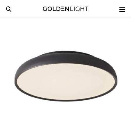
Ski
t
conten