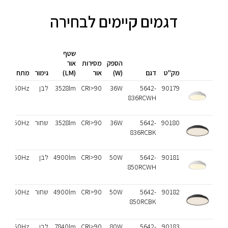
דגמים קיימים לבחירה
שטף
הספק
מסירות
אור
מק"ט
דגם
(W)
אור
(LM)
גימור
מתח
90179
5642-
36W
CRI>90
3528lm
לבן
230V/50Hz
836RCWH
90180
5642-
36W
CRI>90
3528lm
שחור
230V/50Hz
836RCBK
90181
5642-
50W
CRI>90
4900lm
לבן
230V/50Hz
850RCWH
90182
5642-
50W
CRI>90
4900lm
שחור
230V/50Hz
850RCBK
90183
5642-
80W
CRI>90
7840lm
לבן
230V/50Hz