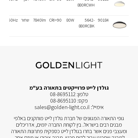
880RCWH
90184
5642-
80W
CRI>90
7840lm
שחור
230V/50Hz
880RCBK
גולדן לייט פרוייקטים בתאורה בע"מ
טלפון:
08-8695112
פקס:
08-8695110
אימייל:
sales@golden-light.co.il
גופי התאורה המגוונים של חברת גולדן לייט מותקנים באלפי
מבנים רבים בישראל. בין לקוחת החברה יזמים, אדריכלים
ומעצבי פנים אשר בחרו בגולדן לייט כספקית פתרונות התאורה
למבנה שתכננו עבור לקוח פרטי, מבנה ציבורי או מיזם אחר.