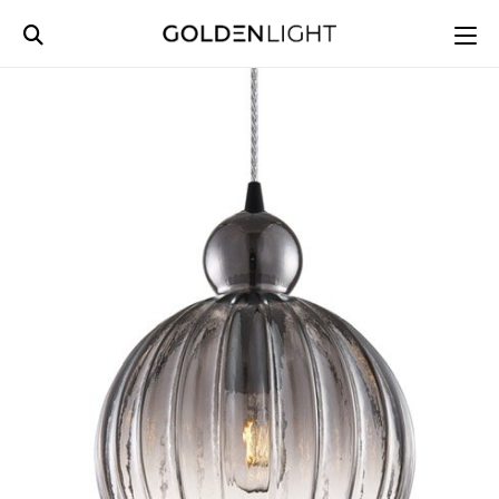
Ski
t
conten