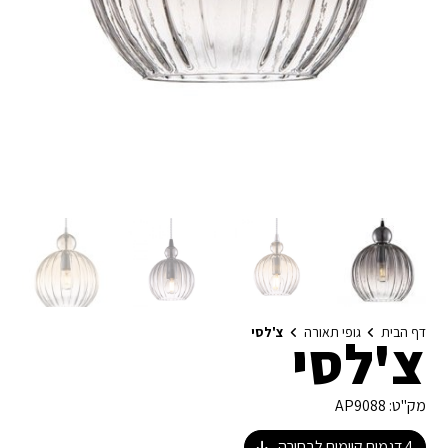
דף הבית
גופי תאורה
צ'לסי
צ'לסי
מק"ט:
AP9088
4
דגמים קיימים לבחירה