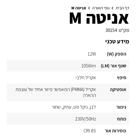
דף הבית
גופי תאורה
אניטה M
אניטה M
מק"ט:
30154
מידע טכני
הספק (W)
12W
שטף אור (LM)
1056lm
חיפוי
אקריל חלבי
אופטיקה
אקריל (PMMA) המאפשר פיזור אחיד של עוצמת
ההארה
גימור
לבן
ניקל מט
עתיק
שחור
מתח
230V/50Hz
מסירות אור
CRI 85