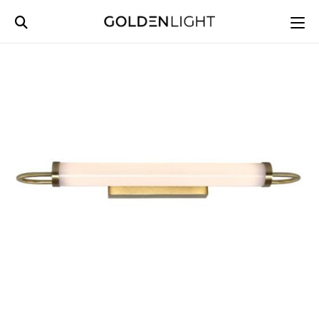
Ski
t
conten