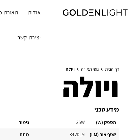
Ski
t
אודות
תאורת פ
conten
יצירת קשר
דף הבית
גופי תאורה
ויולה
ויולה
מידע טכני
הספק (W)
36W
גימור
שטף אור (LM)
3420LM
מתח