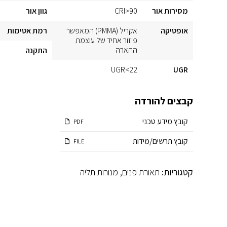
מסירות אור
CRI>90
גוון אור
אופטיקה
אקריל (PMMA) המאפשר
רמת אטימות
פיזור אחיד של עוצמת
ההארה
התקנה
UGR<22
UGR
קבצים להורדה
קובץ מידע טכני
PDF
קובץ תרשים/מידות
FILE
קטגוריות:
תאורת פנים
,
מנורות תליה