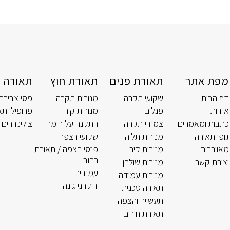
מפת אתר
תאורת פנים
תאורת חוץ
תאורה ט
דף הבית
שקועי תקרה
מנורות תקרה
פסי צבירה
אודות
פנלים
מנורות קיר
פרופילי תא
כתבות ומאמרים
צמודי תקרה
התקנה על חומה
צילינדרים 
גופי תאורה
מנורות תליה
שקועי רצפה
מאווררים
מנורות קיר
פנסי הצפה / תאורת
רחוב
יצירת קשר
מנורות שולחן
עמודים
מנורות עמידה
דוקרני גינה
תאורה טכנית
תעשייה והצפה
תאורת חירום